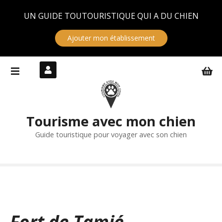
Panneau de gestion des cookies
UN GUIDE TOUTOURISTIQUE QUI A DU CHIEN
Ajouter mon établissement
S
k
i
p
t
Tourisme avec mon chien
o
c
Guide touristique pour voyager avec son chien
o
n
t
e
n
t
Fort de Tamié