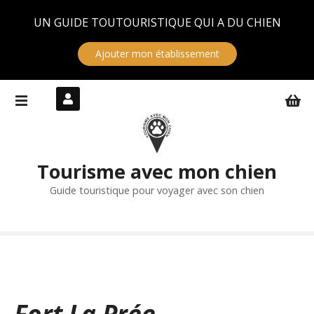
Panneau de gestion des cookies
UN GUIDE TOUTOURISTIQUE QUI A DU CHIEN
Ajouter mon établissement
S
k
i
p
t
Tourisme avec mon chien
o
c
Guide touristique pour voyager avec son chien
o
n
t
e
n
t
Fort La Prée