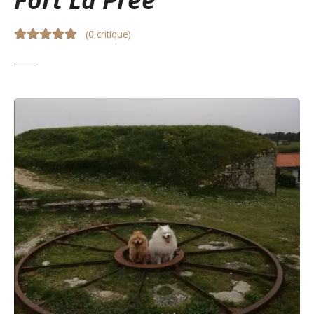
(
0 critique
)