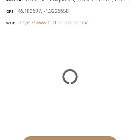
46.180697, -1.3226658
GPS
https://www.fort-la-pree.com/
WEB