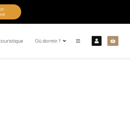
on
ent
touristique
Où dormir ?