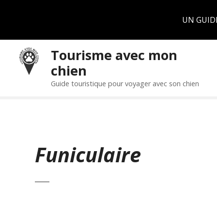
Panneau de gestion des cookies
UN GUID
S
Tourisme avec mon
k
chien
i
p
Guide touristique pour voyager avec son chien
t
o
c
o
n
Funiculaire
t
e
n
t