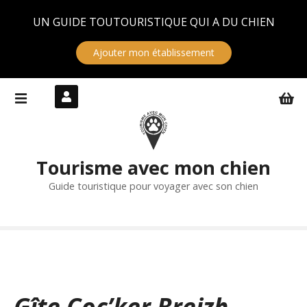
Panneau de gestion des cookies
UN GUIDE TOUTOURISTIQUE QUI A DU CHIEN
Ajouter mon établissement
S
k
i
p
t
Tourisme avec mon chien
o
c
Guide touristique pour voyager avec son chien
o
n
t
e
n
t
Gîte Coc’ker Breizh