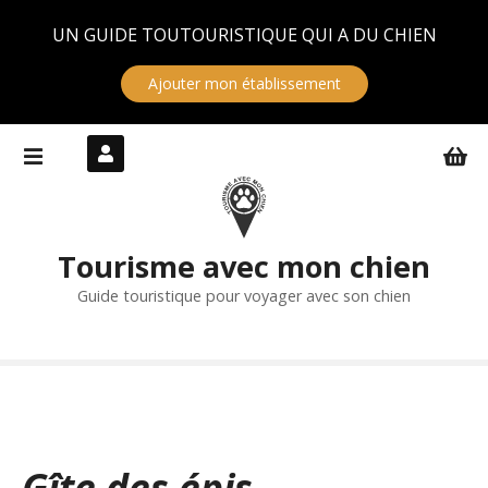
Panneau de gestion des cookies
UN GUIDE TOUTOURISTIQUE QUI A DU CHIEN
Ajouter mon établissement
S
k
i
p
t
Tourisme avec mon chien
o
c
Guide touristique pour voyager avec son chien
o
n
t
e
n
t
Gîte des épis