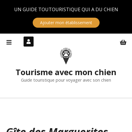
Panneau de gestion des cookies
UN GUIDE TOUTOURISTIQUE QUI A DU CHIEN
Ajouter mon établissement
S
k
i
p
t
Tourisme avec mon chien
o
c
Guide touristique pour voyager avec son chien
o
n
t
e
n
t
Gîte des Marguerites