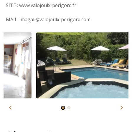
SITE : www.valojoulx-perigord.fr
MAIL : magali@valojoulx-perigord.com