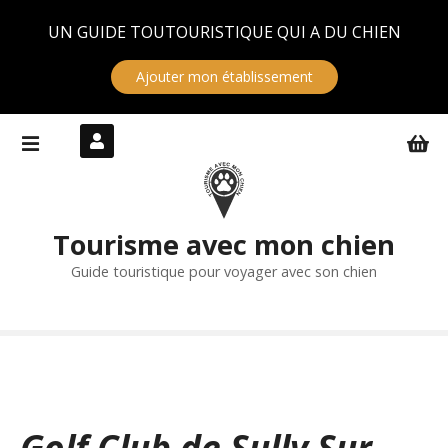
Panneau de gestion des cookies
UN GUIDE TOUTOURISTIQUE QUI A DU CHIEN
Ajouter mon établissement
S
k
i
p
t
Tourisme avec mon chien
o
c
Guide touristique pour voyager avec son chien
o
n
t
e
n
t
Golf Club de Sully Sur