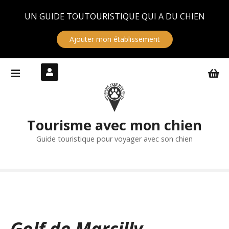
Panneau de gestion des cookies
UN GUIDE TOUTOURISTIQUE QUI A DU CHIEN
Ajouter mon établissement
S
k
i
p
t
Tourisme avec mon chien
o
c
Guide touristique pour voyager avec son chien
o
n
t
e
n
t
Golf de Marcilly