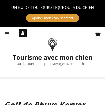
Panneau de gestion des cookies
UN GUIDE TOUTOURISTIQUE QUI A DU CHIEN
Ajouter mon établissement
S
k
i
p
t
Tourisme avec mon chien
o
c
Guide touristique pour voyager avec son chien
o
n
t
e
n
t
Golf de Rhuys Kerver