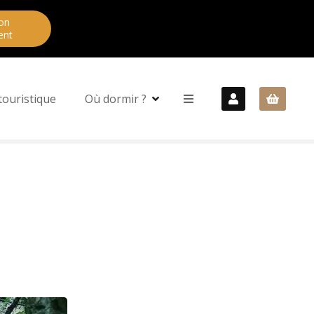
on
ent
touristique
Où dormir ?