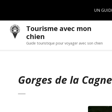
Panneau de gestion des cookies
UN GUID
S
Tourisme avec mon
k
chien
i
p
Guide touristique pour voyager avec son chien
t
o
c
o
n
Gorges de la Cagne
t
e
n
t