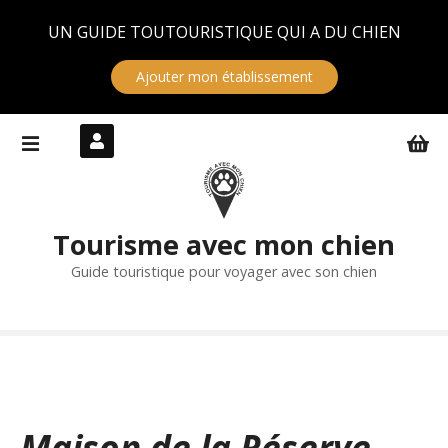
Panneau de gestion des cookies
UN GUIDE TOUTOURISTIQUE QUI A DU CHIEN
Ajouter mon établissement
S
k
i
p
t
Tourisme avec mon chien
o
c
Guide touristique pour voyager avec son chien
o
n
t
e
n
t
Maison de la Réserve