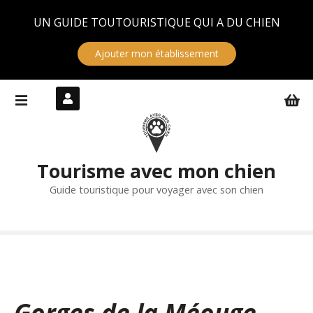
Panneau de gestion des cookies
UN GUIDE TOUTOURISTIQUE QUI A DU CHIEN
Ajouter mon établissement
S
k
i
p
t
Tourisme avec mon chien
o
c
Guide touristique pour voyager avec son chien
o
n
t
e
n
t
Gorges de la Méouge