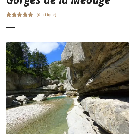
(
0 critique
)