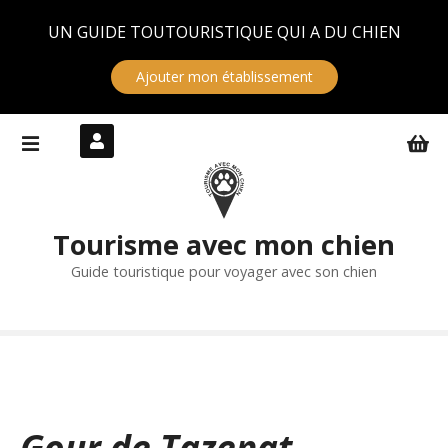
Panneau de gestion des cookies
UN GUIDE TOUTOURISTIQUE QUI A DU CHIEN
Ajouter mon établissement
S
k
i
p
t
Tourisme avec mon chien
o
c
Guide touristique pour voyager avec son chien
o
n
t
e
n
t
Gour de Tazenat