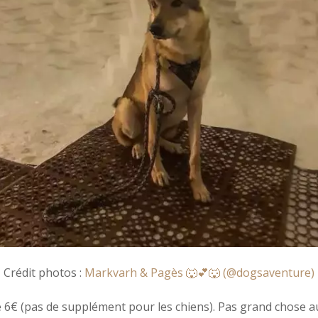
Crédit photos :
Markvarh & Pagès 🐺💕🐺 (@dogsaventure)
 6€ (pas de supplément pour les chiens). Pas grand chose au v