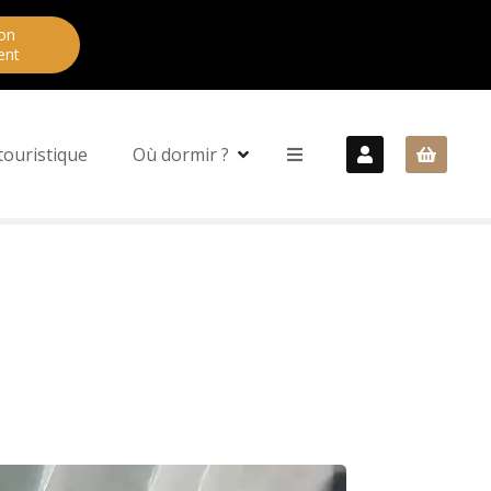
on
ent
touristique
Où dormir ?