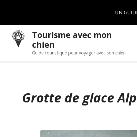
Panneau de gestion des cookies
UN GUID
S
Tourisme avec mon
k
chien
i
p
Guide touristique pour voyager avec son chien
t
o
c
o
n
Grotte de glace Al
t
e
n
t