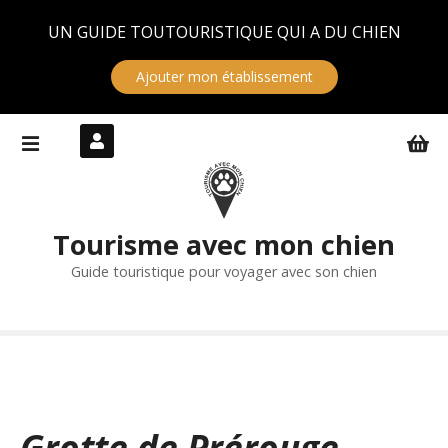
Panneau de gestion des cookies
UN GUIDE TOUTOURISTIQUE QUI A DU CHIEN
Ajouter mon établissement
S
k
i
p
t
Tourisme avec mon chien
o
c
Guide touristique pour voyager avec son chien
o
n
t
e
n
t
Grotte de Prérouge