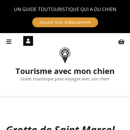
Panneau de gestion des cookies
UN GUIDE TOUTOURISTIQUE QUI A DU CHIEN
Ajouter mon établissement
S
k
i
p
t
Tourisme avec mon chien
o
c
Guide touristique pour voyager avec son chien
o
n
t
e
n
t
Grotte de Saint Marcel