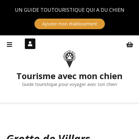
Panneau de gestion des cookies
UN GUIDE TOUTOURISTIQUE QUI A DU CHIEN
Ajouter mon établissement
S
k
i
p
t
Tourisme avec mon chien
o
c
Guide touristique pour voyager avec son chien
o
n
t
e
n
t
Grotte de Villars