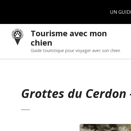
Panneau de gestion des cookies
UN GUID
S
Tourisme avec mon
k
chien
i
p
Guide touristique pour voyager avec son chien
t
o
c
o
n
Grottes du Cerdon –
t
e
n
t