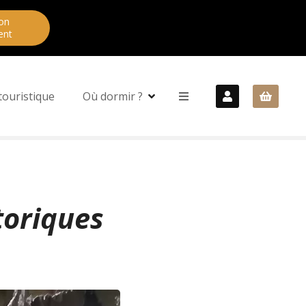
on
ent
touristique
Où dormir ?
toriques