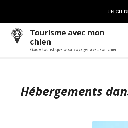
Panneau de gestion des cookies
UN GUID
S
Tourisme avec mon
k
chien
i
p
Guide touristique pour voyager avec son chien
t
o
c
o
n
Hébergements dans
t
e
n
t