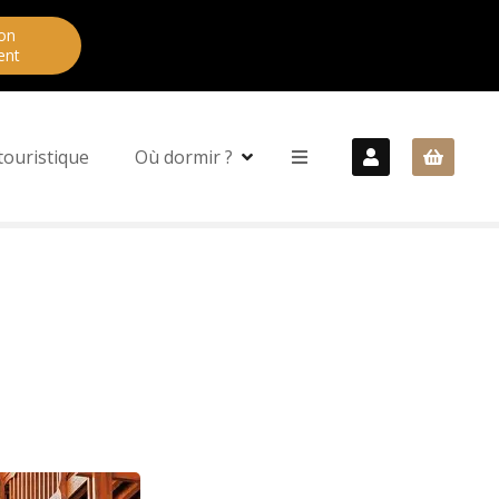
on
ent
touristique
Où dormir ?