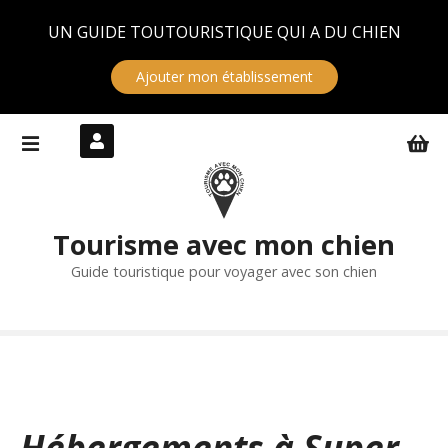
Panneau de gestion des cookies
UN GUIDE TOUTOURISTIQUE QUI A DU CHIEN
Ajouter mon établissement
S
k
i
p
t
Tourisme avec mon chien
o
c
Guide touristique pour voyager avec son chien
o
n
t
e
n
t
Hébergements à Super