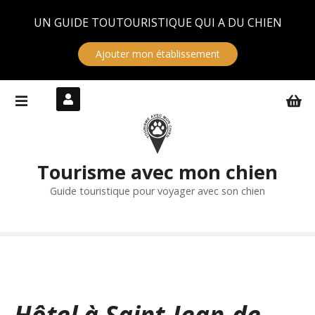
Panneau de gestion des cookies
UN GUIDE TOUTOURISTIQUE QUI A DU CHIEN
Ajouter mon établissement
S
k
i
p
t
Tourisme avec mon chien
o
c
Guide touristique pour voyager avec son chien
o
n
t
e
n
t
Hôtel à Saint-Jean-de-