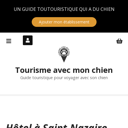
Panneau de gestion des cookies
UN GUIDE TOUTOURISTIQUE QUI A DU CHIEN
Ajouter mon établissement
S
k
i
p
t
Tourisme avec mon chien
o
c
Guide touristique pour voyager avec son chien
o
n
t
e
n
t
Hôtel à Saint-Nazaire