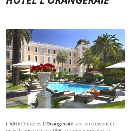
L’
hôtel
3 étoiles
L’Orangeraie
, ancien couvent et
majestueuse bâtisse 1900, n’a rien perdu de son