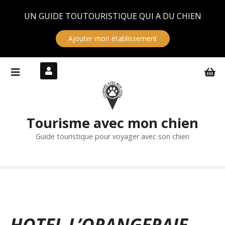
Panneau de gestion des cookies
UN GUIDE TOUTOURISTIQUE QUI A DU CHIEN
Ajouter mon établissement
S
k
i
p
t
Tourisme avec mon chien
o
c
Guide touristique pour voyager avec son chien
o
n
t
e
n
t
HOTEL L’ORANGERAIE