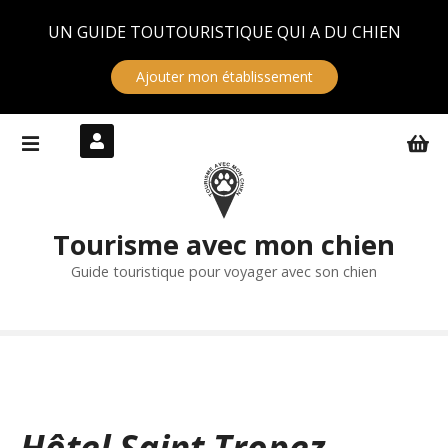
Panneau de gestion des cookies
UN GUIDE TOUTOURISTIQUE QUI A DU CHIEN
Ajouter mon établissement
S
k
i
p
t
Tourisme avec mon chien
o
c
Guide touristique pour voyager avec son chien
o
n
t
e
n
t
Hôtel Saint Tropez