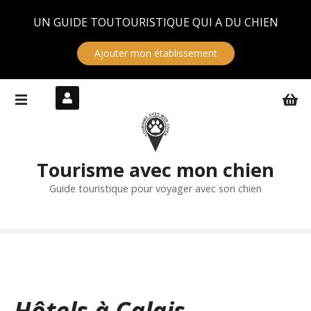
Panneau de gestion des cookies
UN GUIDE TOUTOURISTIQUE QUI A DU CHIEN
Ajouter mon établissement
S
k
i
p
t
Tourisme avec mon chien
o
c
Guide touristique pour voyager avec son chien
o
n
t
e
n
t
Hôtels à Calais