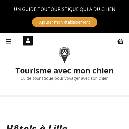
Panneau de gestion des cookies
UN GUIDE TOUTOURISTIQUE QUI A DU CHIEN
Ajouter mon établissement
S
k
i
p
t
Tourisme avec mon chien
o
c
Guide touristique pour voyager avec son chien
o
n
t
e
n
t
Hôtels à Lille