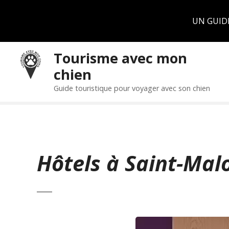
Panneau de gestion des cookies
UN GUID
S
Tourisme avec mon
k
chien
i
p
Guide touristique pour voyager avec son chien
t
o
c
o
n
Hôtels à Saint-Mal
t
e
n
t