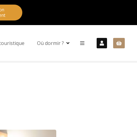
on
ent
touristique
Où dormir ?