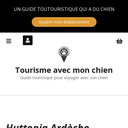
Panneau de gestion des cookies
UN GUIDE TOUTOURISTIQUE QUI A DU CHIEN
Ajouter mon établissement
S
k
i
p
t
Tourisme avec mon chien
o
c
Guide touristique pour voyager avec son chien
o
n
t
e
n
t
Huttopia Ardèche