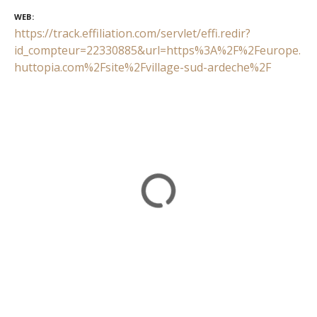
WEB
https://track.effiliation.com/servlet/effi.redir?
id_compteur=22330885&url=https%3A%2F%2Feurope.
huttopia.com%2Fsite%2Fvillage-sud-ardeche%2F