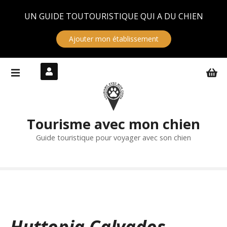
Panneau de gestion des cookies
UN GUIDE TOUTOURISTIQUE QUI A DU CHIEN
Ajouter mon établissement
S
k
i
p
t
Tourisme avec mon chien
o
c
Guide touristique pour voyager avec son chien
o
n
t
e
n
t
Huttopia Calvados