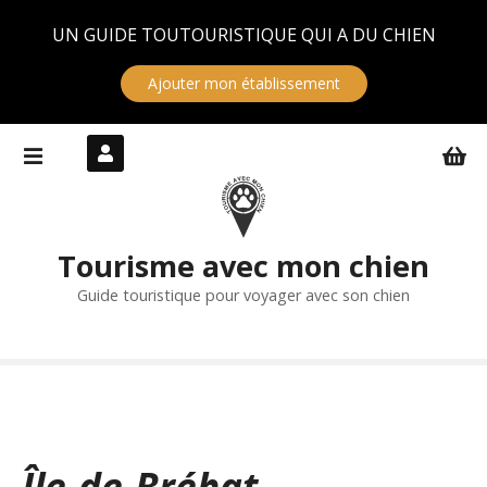
Panneau de gestion des cookies
UN GUIDE TOUTOURISTIQUE QUI A DU CHIEN
Ajouter mon établissement
S
k
i
p
t
Tourisme avec mon chien
o
c
Guide touristique pour voyager avec son chien
o
n
t
e
n
t
Île-de-Bréhat