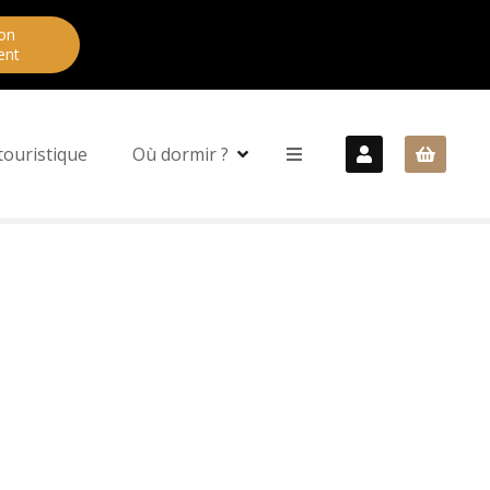
on
ent
touristique
Où dormir ?