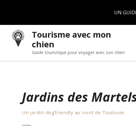
Panneau de gestion des cookies
UN GUID
S
Tourisme avec mon
k
chien
i
p
Guide touristique pour voyager avec son chien
t
o
c
o
n
Jardins des Martel
t
e
n
Un jardin dogfriendly au nord de Toulouse
t