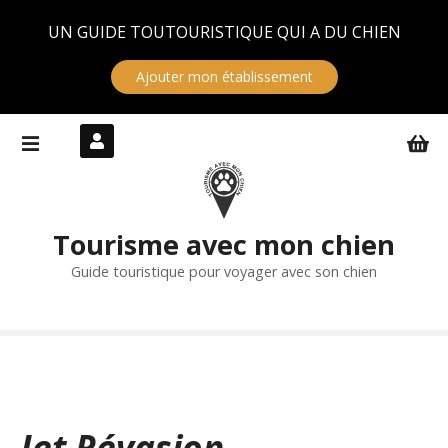
Panneau de gestion des cookies
UN GUIDE TOUTOURISTIQUE QUI A DU CHIEN
Ajouter mon établissement
S
k
i
p
t
Tourisme avec mon chien
o
c
Guide touristique pour voyager avec son chien
o
n
t
e
n
t
Jet Révasion