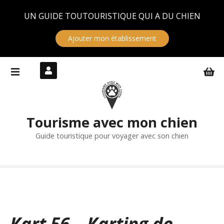
Panneau de gestion des cookies
UN GUIDE TOUTOURISTIQUE QUI A DU CHIEN
Ajouter mon établissement
S
k
i
p
t
Tourisme avec mon chien
o
c
Guide touristique pour voyager avec son chien
o
n
t
e
n
t
Kart 56 – Karting de