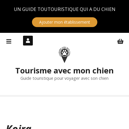
Panneau de gestion des cookies
UN GUIDE TOUTOURISTIQUE QUI A DU CHIEN
Ajouter mon établissement
S
k
i
p
t
Tourisme avec mon chien
o
c
Guide touristique pour voyager avec son chien
o
n
t
e
n
t
Koira