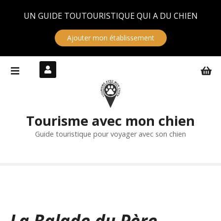
Panneau de gestion des cookies
UN GUIDE TOUTOURISTIQUE QUI A DU CHIEN
Ajouter mon établissement
S
k
i
p
t
Tourisme avec mon chien
o
c
Guide touristique pour voyager avec son chien
o
n
t
e
n
t
La Balade du Père