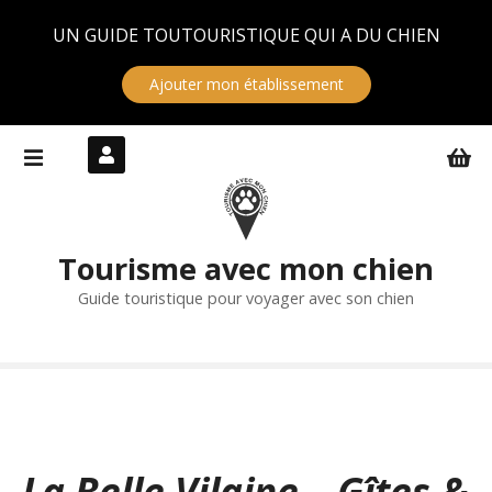
Panneau de gestion des cookies
UN GUIDE TOUTOURISTIQUE QUI A DU CHIEN
Ajouter mon établissement
S
k
i
p
t
Tourisme avec mon chien
o
c
Guide touristique pour voyager avec son chien
o
n
t
e
n
t
La Belle Vilaine – Gîtes &