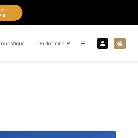
on
ent
touristique
Où dormir ?