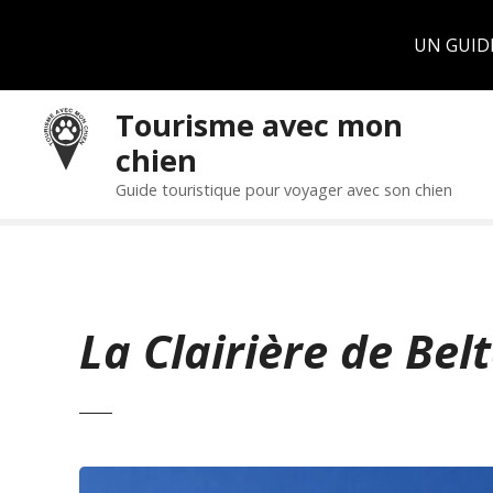
Panneau de gestion des cookies
UN GUID
S
Tourisme avec mon
k
chien
i
p
Guide touristique pour voyager avec son chien
t
o
c
o
n
La Clairière de Bel
t
e
n
t