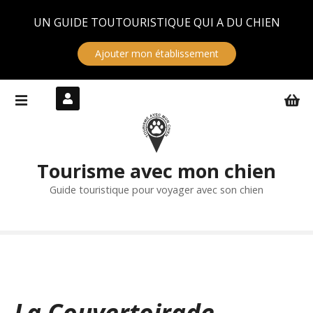
Panneau de gestion des cookies
UN GUIDE TOUTOURISTIQUE QUI A DU CHIEN
Ajouter mon établissement
S
k
i
p
t
Tourisme avec mon chien
o
c
Guide touristique pour voyager avec son chien
o
n
t
e
n
t
La Couvertoirade