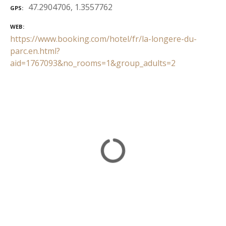
47.2904706, 1.3557762
GPS
WEB
https://www.booking.com/hotel/fr/la-longere-du-
parc.en.html?
aid=1767093&no_rooms=1&group_adults=2