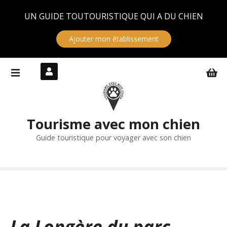
Panneau de gestion des cookies
UN GUIDE TOUTOURISTIQUE QUI A DU CHIEN
Ajouter mon établissement
S
k
i
p
t
Tourisme avec mon chien
o
c
Guide touristique pour voyager avec son chien
o
n
t
e
n
t
La Longère du parc