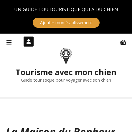
Panneau de gestion des cookies
UN GUIDE TOUTOURISTIQUE QUI A DU CHIEN
Ajouter mon établissement
S
k
i
p
t
Tourisme avec mon chien
o
c
Guide touristique pour voyager avec son chien
o
n
t
e
n
t
La Maison du Bonheur