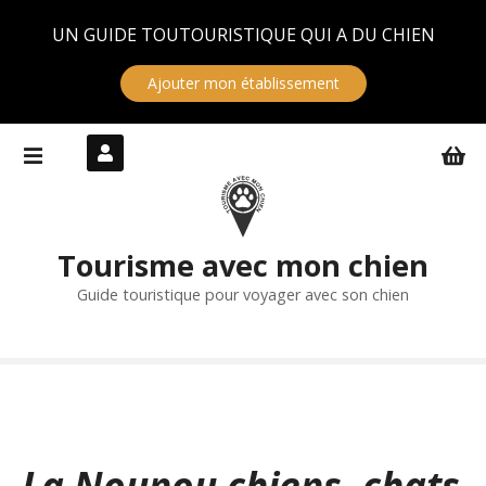
Panneau de gestion des cookies
UN GUIDE TOUTOURISTIQUE QUI A DU CHIEN
Ajouter mon établissement
S
k
i
p
t
Tourisme avec mon chien
o
c
Guide touristique pour voyager avec son chien
o
n
t
e
n
t
La Nounou chiens, chats