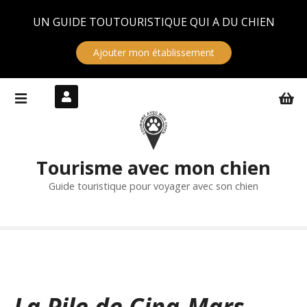
Panneau de gestion des cookies
UN GUIDE TOUTOURISTIQUE QUI A DU CHIEN
Ajouter mon établissement
S
k
i
p
t
Tourisme avec mon chien
o
c
Guide touristique pour voyager avec son chien
o
n
t
e
n
t
La Pile de Cinq-Mars