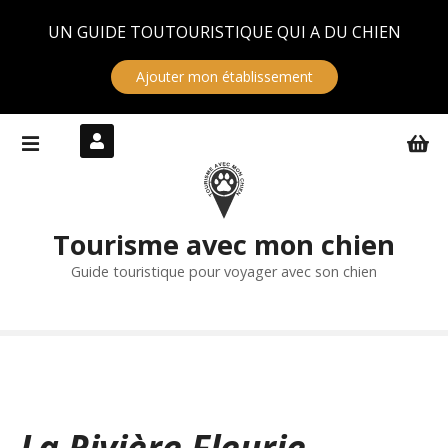
Panneau de gestion des cookies
UN GUIDE TOUTOURISTIQUE QUI A DU CHIEN
Ajouter mon établissement
S
k
i
p
t
Tourisme avec mon chien
o
c
Guide touristique pour voyager avec son chien
o
n
t
e
n
t
La Rivière Fleurie