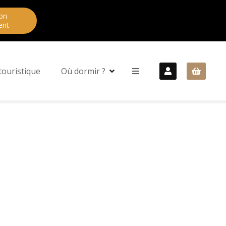
on
ent
touristique
Où dormir ?