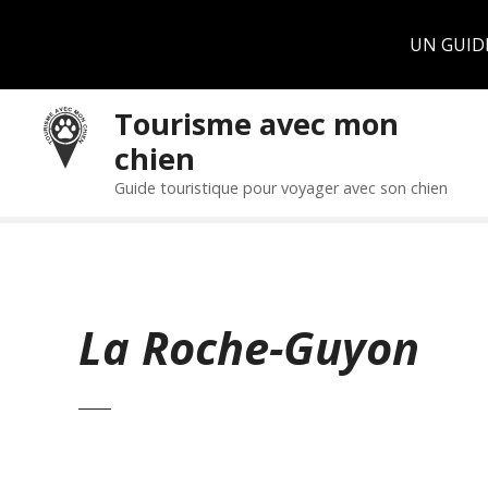
Panneau de gestion des cookies
UN GUID
S
Tourisme avec mon
k
chien
i
p
Guide touristique pour voyager avec son chien
t
o
c
o
n
La Roche-Guyon
t
e
n
t