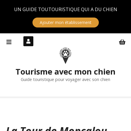
Panneau de gestion des cookies
UN GUIDE TOUTOURISTIQUE QUI A DU CHIEN
Ajouter mon établissement
S
k
i
p
t
Tourisme avec mon chien
o
c
Guide touristique pour voyager avec son chien
o
n
t
e
n
t
La Tour de Moncalou