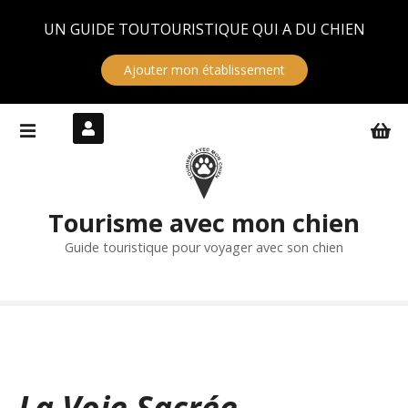
Panneau de gestion des cookies
UN GUIDE TOUTOURISTIQUE QUI A DU CHIEN
Ajouter mon établissement
S
k
i
p
t
Tourisme avec mon chien
o
c
Guide touristique pour voyager avec son chien
o
n
t
e
n
t
La Voie Sacrée