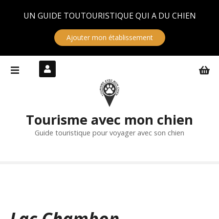
Panneau de gestion des cookies
UN GUIDE TOUTOURISTIQUE QUI A DU CHIEN
Ajouter mon établissement
S
k
i
p
t
Tourisme avec mon chien
o
c
Guide touristique pour voyager avec son chien
o
n
t
e
n
t
Lac Chambon