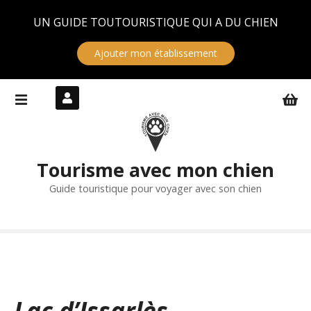
Panneau de gestion des cookies
UN GUIDE TOUTOURISTIQUE QUI A DU CHIEN
Ajouter mon établissement
S
k
i
p
t
Tourisme avec mon chien
o
c
Guide touristique pour voyager avec son chien
o
n
t
e
n
t
Lac d’Issarlès