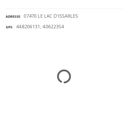
07470 LE LAC D'ISSARLES
ADRESSE
44.8206131, 4.0622354
GPS