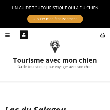
Panneau de gestion des cookies
UN GUIDE TOUTOURISTIQUE QUI A DU CHIEN
Ajouter mon établissement
S
k
i
p
t
Tourisme avec mon chien
o
c
Guide touristique pour voyager avec son chien
o
n
t
e
n
t
Lac du Salagou